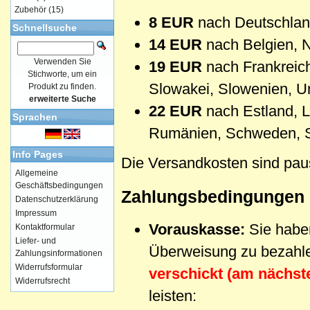
Zubehör
(15)
8 EUR
nach Deutschland
Schnellsuche
14 EUR
nach Belgien, 
Verwenden Sie
19 EUR
nach Frankreich,
Stichworte, um ein
Slowakei, Slowenien, U
Produkt zu finden.
erweiterte Suche
22 EUR
nach Estland, Le
Sprachen
Rumänien, Schweden, Sp
Info Pages
Die Versandkosten sind pausc
Allgemeine
Geschäftsbedingungen
Zahlungsbedingungen
Datenschutzerklärung
Impressum
Vorauskasse:
Sie haben
Kontaktformular
Liefer- und
Überweisung zu bezahl
Zahlungsinformationen
Widerrufsformular
verschickt (am nächst
Widerrufsrecht
leisten: