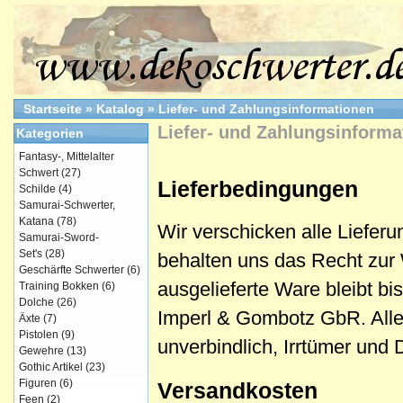
Startseite
»
Katalog
»
Liefer- und Zahlungsinformationen
Liefer- und Zahlungsinforma
Kategorien
Fantasy-, Mittelalter
Schwert
(27)
Lieferbedingungen
Schilde
(4)
Samurai-Schwerter,
Katana
(78)
Wir verschicken alle Lieferu
Samurai-Sword-
Set's
(28)
behalten uns das Recht zur
Geschärfte Schwerter
(6)
ausgelieferte Ware bleibt b
Training Bokken
(6)
Dolche
(26)
Imperl & Gombotz GbR. Alle 
Äxte
(7)
Pistolen
(9)
unverbindlich, Irrtümer und 
Gewehre
(13)
Gothic Artikel
(23)
Figuren
(6)
Versandkosten
Feen
(2)