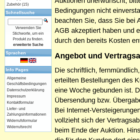
Auktionen unerwünscht, bitt
Zubehör
(15)
Bedingungen nicht einverstan
Schnellsuche
beachten Sie, dass Sie be
Verwenden Sie
AGB akzeptiert haben und ei
Stichworte, um ein
durch den bereits Kosten en
Produkt zu finden.
erweiterte Suche
Sprachen
Angebot und Vertrags
Die schriftlich, fernmündlic
Info Pages
Allgemeine
erteilten Bestellungen des 
Geschäftsbedingungen
eine Woche gebunden ist. D
Datenschutzerklärung
Impressum
Übersendung bzw. Übergabe 
Kontaktformular
Bei Internet-Versteigerung
Liefer- und
Zahlungsinformationen
vollzieht sich der Vertrags
Widerrufsformular
Widerrufsrecht
beim Ende der Auktion. Hins