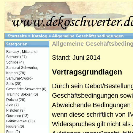
Startseite
»
Katalog
»
Allgemeine Geschäftsbedingungen
Allgemeine Geschäftsbedin
Kategorien
Fantasy-, Mittelalter
Stand: Juni 2014
Schwert
(27)
Schilde
(4)
Samurai-Schwerter,
Vertragsgrundlagen
Katana
(78)
Samurai-Sword-
Set's
(28)
Durch sein Gebot/Bestellun
Geschärfte Schwerter
(6)
Geschäftsbedingungen sowi
Training Bokken
(6)
Dolche
(26)
Abweichende Bedingungen be
Äxte
(7)
Pistolen
(9)
wenn diese schriftlich von 
Gewehre
(13)
Gothic Artikel
(23)
Widerspruches gilt nicht als
Figuren
(6)
Feen
(2)