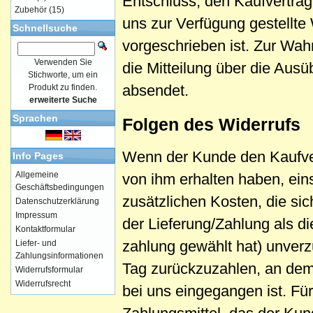
Entschluss, den Kaufvertrag
Zubehör
(15)
uns zur Verfügung gestellte
Schnellsuche
vorgeschrieben ist. Zur Wahr
Verwenden Sie
die Mitteilung über die Ausü
Stichworte, um ein
absendet.
Produkt zu finden.
erweiterte Suche
Sprachen
Folgen des Widerrufs
Wenn der Kunde den Kaufvert
Info Pages
Allgemeine
von ihm erhalten haben, ein
Geschäftsbedingungen
zusätzlichen Kosten, die si
Datenschutzerklärung
Impressum
der Lieferung/Zahlung als d
Kontaktformular
zahlung gewählt hat) unver
Liefer- und
Zahlungsinformationen
Tag zurückzuzahlen, an dem 
Widerrufsformular
Widerrufsrecht
bei uns eingegangen ist. F