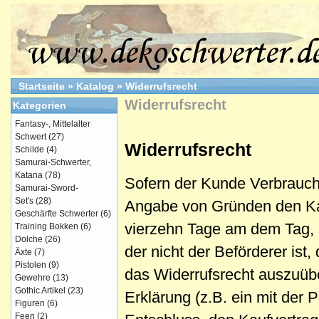
Startseite
»
Katalog
»
Widerrufsrecht
Widerrufsrecht
Kategorien
Fantasy-, Mittelalter
Schwert
(27)
Widerrufsrecht
Schilde
(4)
Samurai-Schwerter,
Katana
(78)
Sofern der Kunde Verbrauche
Samurai-Sword-
Set's
(28)
Angabe von Gründen den Kauf
Geschärfte Schwerter
(6)
vierzehn Tage am dem Tag, 
Training Bokken
(6)
Dolche
(26)
der nicht der Beförderer is
Äxte
(7)
Pistolen
(9)
das Widerrufsrecht auszuübe
Gewehre
(13)
Gothic Artikel
(23)
Erklärung (z.B. ein mit der 
Figuren
(6)
Feen
(2)