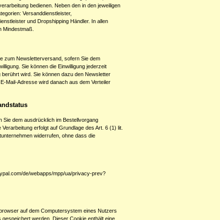
verarbeitung bedienen. Neben den in den jeweiligen
gorien: Versanddienstleister,
ienstleister und Dropshipping Händler. In allen
in Mindestmaß.
ke zum Newsletterversand, sofern Sie dem
lligung. Sie können die Einwilligung jederzeit
g berührt wird. Sie können dazu den Newsletter
e E-Mail-Adresse wird danach aus dem Verteiler
andstatus
 Sie dem ausdrücklich im Bestellvorgang
rarbeitung erfolgt auf Grundlage des Art. 6 (1) lit.
ortunternehmen widerrufen, ohne dass die
aypal.com/de/webapps/mpp/ua/privacy-prev?
netbrowser auf dem Computersystem eines Nutzers
 gespeichert werden. Dieser Cookie enthält eine