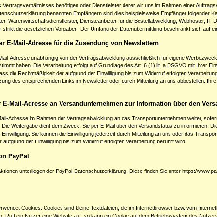
 Vertragsverhältnisses benötigen oder Dienstleister derer wir uns im Rahmen einer Auftrags
tenschutzerklärung benannten Empfängern sind dies beispielsweise Empfänger folgender Kate
er, Warenwirtschaftsdienstleister, Diensteanbieter für die Bestellabwicklung, Webhoster, IT-D
r strikt die gesetzlichen Vorgaben. Der Umfang der Datenübermittlung beschränkt sich auf e
r E-Mail-Adresse für die Zusendung von Newslettern
-Mail-Adresse unabhängig von der Vertragsabwicklung ausschließlich für eigene Werbezwec
immt haben. Die Verarbeitung erfolgt auf Grundlage des Art. 6 (1) lit. a DSGVO mit Ihrer Einwi
ass die Rechtmäßigkeit der aufgrund der Einwilligung bis zum Widerruf erfolgten Verarbeitun
tzung des entsprechenden Links im Newsletter oder durch Mitteilung an uns abbestellen. Ihr
r E-Mail-Adresse an Versandunternehmen zur Information über den Vers
Mail-Adresse im Rahmen der Vertragsabwicklung an das Transportunternehmen weiter, sofern
Die Weitergabe dient dem Zweck, Sie per E-Mail über den Versandstatus zu informieren. Die Ve
Einwilligung. Sie können die Einwilligung jederzeit durch Mitteilung an uns oder das Transp
 aufgrund der Einwilligung bis zum Widerruf erfolgten Verarbeitung berührt wird.
on PayPal
ktionen unterliegen der PayPal-Datenschutzerklärung. Diese finden Sie unter
https://www.p
rwendet Cookies. Cookies sind kleine Textdateien, die im Internetbrowser bzw. vom Inter
. Ruft ein Nutzer eine Website auf, so kann ein Cookie auf dem Betriebssystem des Nutzers