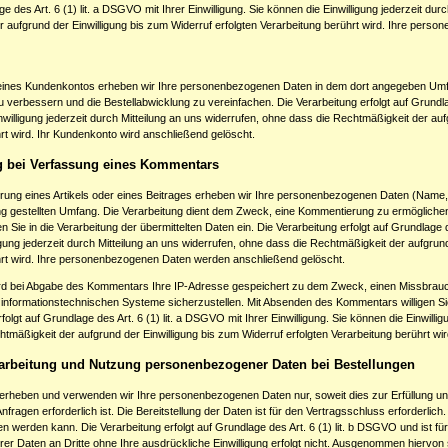
ge des Art. 6 (1) lit. a DSGVO mit Ihrer Einwilligung. Sie können die Einwilligung jederzeit du
 aufgrund der Einwilligung bis zum Widerruf erfolgten Verarbeitung berührt wird. Ihre per
 eines Kundenkontos erheben wir Ihre personenbezogenen Daten in dem dort angegeben Umf
u verbessern und die Bestellabwicklung zu vereinfachen. Die Verarbeitung erfolgt auf Grundlage
nwilligung jederzeit durch Mitteilung an uns widerrufen, ohne dass die Rechtmäßigkeit der auf
rt wird. Ihr Kundenkonto wird anschließend gelöscht.
 bei Verfassung eines Kommentars
rung eines Artikels oder eines Beitrages erheben wir Ihre personenbezogenen Daten (Name
ng gestellten Umfang. Die Verarbeitung dient dem Zweck, eine Kommentierung zu ermöglic
 Sie in die Verarbeitung der übermittelten Daten ein. Die Verarbeitung erfolgt auf Grundlage de
igung jederzeit durch Mitteilung an uns widerrufen, ohne dass die Rechtmäßigkeit der aufgrund
hrt wird. Ihre personenbezogenen Daten werden anschließend gelöscht.
rd bei Abgabe des Kommentars Ihre IP-Adresse gespeichert zu dem Zweck, einen Missbrauc
 informationstechnischen Systeme sicherzustellen. Mit Absenden des Kommentars willigen Sie 
folgt auf Grundlage des Art. 6 (1) lit. a DSGVO mit Ihrer Einwilligung. Sie können die Einwillig
tmäßigkeit der aufgrund der Einwilligung bis zum Widerruf erfolgten Verarbeitung berührt wi
arbeitung und Nutzung personenbezogener Daten bei Bestellungen
 erheben und verwenden wir Ihre personenbezogenen Daten nur, soweit dies zur Erfüllung un
nfragen erforderlich ist. Die Bereitstellung der Daten ist für den Vertragsschluss erforderlich.
 werden kann. Die Verarbeitung erfolgt auf Grundlage des Art. 6 (1) lit. b DSGVO und ist für d
rer Daten an Dritte ohne Ihre ausdrückliche Einwilligung erfolgt nicht. Ausgenommen hiervon si