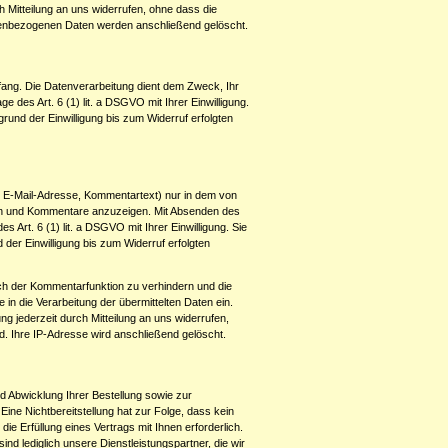
rch Mitteilung an uns widerrufen, ohne dass die
sonenbezogenen Daten werden anschließend gelöscht.
ang. Die Datenverarbeitung dient dem Zweck, Ihr
 des Art. 6 (1) lit. a DSGVO mit Ihrer Einwilligung.
grund der Einwilligung bis zum Widerruf erfolgten
, E-Mail-Adresse, Kommentartext) nur in dem von
hen und Kommentare anzuzeigen. Mit Absenden des
s Art. 6 (1) lit. a DSGVO mit Ihrer Einwilligung. Sie
 der Einwilligung bis zum Widerruf erfolgten
h der Kommentarfunktion zu verhindern und die
in die Verarbeitung der übermittelten Daten ein.
ung jederzeit durch Mitteilung an uns widerrufen,
rd. Ihre IP-Adresse wird anschließend gelöscht.
d Abwicklung Ihrer Bestellung sowie zur
 Eine Nichtbereitstellung hat zur Folge, dass kein
ie Erfüllung eines Vertrags mit Ihnen erforderlich.
nd lediglich unsere Dienstleistungspartner, die wir