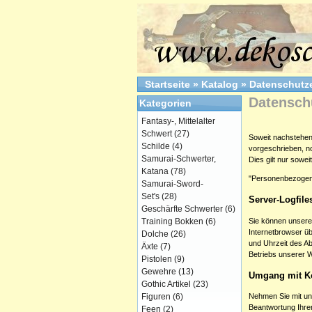
Startseite
»
Katalog
»
Datenschutz
Datensch
Kategorien
Fantasy-, Mittelalter
Schwert
(27)
Soweit nachstehen
Schilde
(4)
vorgeschrieben, noc
Samurai-Schwerter,
Dies gilt nur sowe
Katana
(78)
"Personenbezogene D
Samurai-Sword-
Set's
(28)
Server-Logfile
Geschärfte Schwerter
(6)
Sie können unsere
Training Bokken
(6)
Internetbrowser üb
Dolche
(26)
und Uhrzeit des A
Äxte
(7)
Betriebs unserer 
Pistolen
(9)
Gewehre
(13)
Umgang mit K
Gothic Artikel
(23)
Figuren
(6)
Nehmen Sie mit un
Beantwortung Ihrer
Feen
(2)