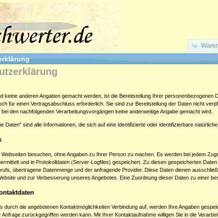
Waren
erklärung
utzerklärung
d keine anderen Angaben gemacht werden, ist die Bereitstellung Ihrer personenbezogenen Da
h für einen Vertragsabschluss erforderlich. Sie sind zur Bereitstellung der Daten nicht verpfl
it bei den nachfolgenden Verarbeitungsvorgängen keine anderweitige Angabe gemacht wird.
aten" sind alle Informationen, die sich auf eine identifizierte oder identifizierbare natürlic
s
 Webseiten besuchen, ohne Angaben zu Ihrer Person zu machen. Es werden bei jedem Zugri
ermittelt und in Protokolldaten (Server-Logfiles) gespeichert. Zu diesen gespeicherten Dat
brufs, übertragene Datenmenge und der anfragende Provider. Diese Daten dienen ausschließl
Website und zur Verbesserung unseres Angebotes. Eine Zuordnung dieser Daten zu einer best
ontaktdaten
s durch die angebotenen Kontaktmöglichkeiten Verbindung auf, werden Ihre Angaben gespeich
 Anfrage zurückgegriffen werden kann. Mit Ihrer Kontaktaufnahme willigen Sie in die Verarbei