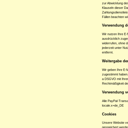
zur Abwicklung des
Klauseln dieser Da
Zahlungsdienstleist
Fällen beachten wi
Verwendung de
Wir nutzen Ihre E
ausdrücklich zugest
widerrufen, ohne d
jederzeit unter Nu
entfernt.
Weitergabe de
Wir geben Ihre E-
zugestimmt haben. 
a DSGVO mit Ihrer 
Rechtmäßigkeit der
Verwendung v
Alle PayPal-Transa
locale.x=de_DE
Cookies
Unsere Website ve
gespeichert werden