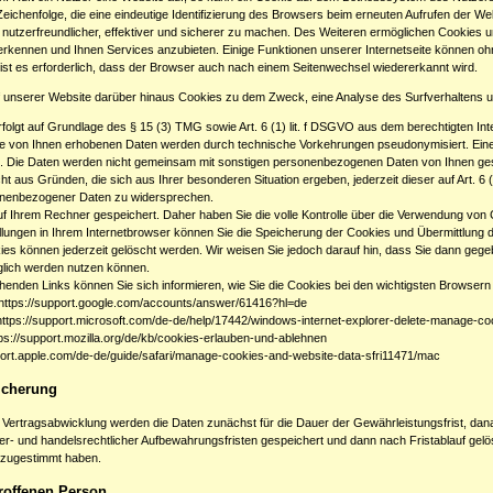
Zeichenfolge, die eine eindeutige Identifizierung des Browsers beim erneuten Aufrufen der 
t nutzerfreundlicher, effektiver und sicherer zu machen. Des Weiteren ermöglichen Cookie
erkennen und Ihnen Services anzubieten. Einige Funktionen unserer Internetseite können o
ist es erforderlich, dass der Browser auch nach einem Seitenwechsel wiedererkannt wird.
 unserer Website darüber hinaus Cookies zu dem Zweck, eine Analyse des Surfverhaltens u
rfolgt auf Grundlage des § 15 (3) TMG sowie Art. 6 (1) lit. f DSGVO aus dem berechtigten 
se von Ihnen erhobenen Daten werden durch technische Vorkehrungen pseudonymisiert. Eine
h. Die Daten werden nicht gemeinsam mit sonstigen personenbezogenen Daten von Ihnen ges
t aus Gründen, die sich aus Ihrer besonderen Situation ergeben, jederzeit dieser auf Art. 
onenbezogener Daten zu widersprechen.
f Ihrem Rechner gespeichert. Daher haben Sie die volle Kontrolle über die Verwendung von
llungen in Ihrem Internetbrowser können Sie die Speicherung der Cookies und Übermittlung d
es können jederzeit gelöscht werden. Wir weisen Sie jedoch darauf hin, dass Sie dann gegeb
glich werden nutzen können.
enden Links können Sie sich informieren, wie Sie die Cookies bei den wichtigsten Browsern 
https://support.google.com/accounts/answer/61416?hl=de
https://support.microsoft.com/de-de/help/17442/windows-internet-explorer-delete-manage-co
ps://support.mozilla.org/de/kb/cookies-erlauben-und-ablehnen
port.apple.com/de-de/guide/safari/manage-cookies-and-website-data-sfri11471/mac
icherung
 Vertragsabwicklung werden die Daten zunächst für die Dauer der Gewährleistungsfrist, dana
r- und handelsrechtlicher Aufbewahrungsfristen gespeichert und dann nach Fristablauf gelö
 zugestimmt haben.
roffenen Person