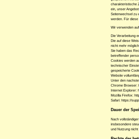
charakteristische 
ein, unser Angebo
Seitenwechsel zu 
werden. Für diese 
Wir verwenden auf
Die Verarbeitung e
Die auf diese Wei
nicht mehr möglic
Sie haben das Rech
betreffender pers
Cookies werden au
technischer Einste
gespeicherte Cooki
Website vollumfän
Unter den nachsteh
Chrome Browser:
Internet Explorer:
Mozilla Firefox:
htt
Safari:
https://sup
Dauer der Spe
Nach vollständiger
insbesondere steue
und Nutzung nicht
Rechte der bet