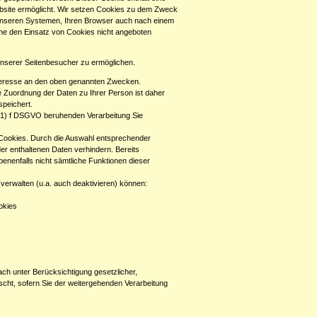
Website ermöglicht. Wir setzen Cookies zu dem Zweck
s unseren Systemen, Ihren Browser auch nach einem
hne den Einsatz von Cookies nicht angeboten
nserer Seitenbesucher zu ermöglichen.
Interesse an den oben genannten Zwecken.
 Zuordnung der Daten zu Ihrer Person ist daher
peichert.
6 (1) f DSGVO beruhenden Verarbeitung Sie
 Cookies. Durch die Auswahl entsprechender
er enthaltenen Daten verhindern. Bereits
enenfalls nicht sämtliche Funktionen dieser
verwalten (u.a. auch deaktivieren) können:
okies
ch unter Berücksichtigung gesetzlicher,
scht, sofern Sie der weitergehenden Verarbeitung