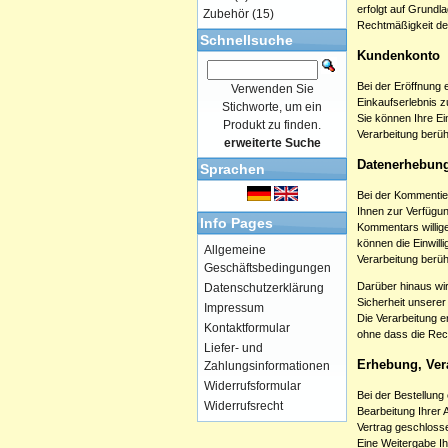
erfolgt auf Grundla
Zubehör
(15)
Rechtmäßigkeit der
Schnellsuche
Kundenkonto
Bei der Eröffnung
Verwenden Sie
Einkaufserlebnis z
Stichworte, um ein
Sie können Ihre Ei
Produkt zu finden.
Verarbeitung berüh
erweiterte Suche
Datenerhebung
Sprachen
Bei der Kommentie
Ihnen zur Verfügu
Info Pages
Kommentars willigen
können die Einwill
Allgemeine
Verarbeitung berü
Geschäftsbedingungen
Darüber hinaus wi
Datenschutzerklärung
Sicherheit unserer
Impressum
Die Verarbeitung er
Kontaktformular
ohne dass die Rech
Liefer- und
Erhebung, Ver
Zahlungsinformationen
Widerrufsformular
Bei der Bestellung
Widerrufsrecht
Bearbeitung Ihrer A
Vertrag geschlossen
Eine Weitergabe Ih