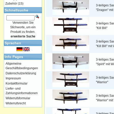
Zubehör
(15)
3-teiliges S
Schnellsuche
"Dragon" mi
Verwenden Sie
3-teiliges S
Stichworte, um ein
"Kill Bill"
Produkt zu finden.
erweiterte Suche
3-teiliges S
Sprachen
"Kill Bill" m
Info Pages
3-teiliges S
Allgemeine
"Spirit" mit 
Geschäftsbedingungen
Datenschutzerklärung
3-teiliges S
Impressum
"Warrior"
Kontaktformular
Liefer- und
Zahlungsinformationen
3-teiliges S
Widerrufsformular
"Warrior" mi
Widerrufsrecht
3-teiliges S