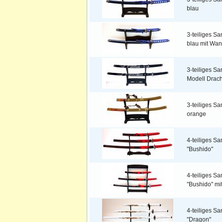
blau
3-teiliges S
blau mit Wan
3-teiliges S
Modell Drac
3-teiliges S
orange
4-teiliges S
"Bushido"
4-teiliges S
"Bushido" mi
4-teiliges S
"Dragon"