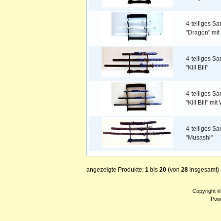
4-teiliges S
"Dragon" mi
4-teiliges S
"Kill Bill"
4-teiliges S
"Kill Bill" m
4-teiliges S
"Musashi"
angezeigte Produkte:
1
bis
20
(von
28
insgesamt)
Copyright 
Pow