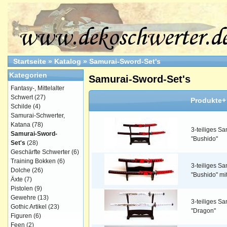
Startseite
»
Katalog
»
Samurai-Sword-Set's
Kategorien
Samurai-Sword-Set's
Fantasy-, Mittelalter
Schwert
(27)
Produkte+
Schilde
(4)
Samurai-Schwerter,
Katana
(78)
3-teiliges S
Samurai-Sword-
"Bushido"
Set's
(28)
Geschärfte Schwerter
(6)
Training Bokken
(6)
3-teiliges S
Dolche
(26)
"Bushido" mi
Äxte
(7)
Pistolen
(9)
Gewehre
(13)
3-teiliges S
Gothic Artikel
(23)
"Dragon"
Figuren
(6)
Feen
(2)