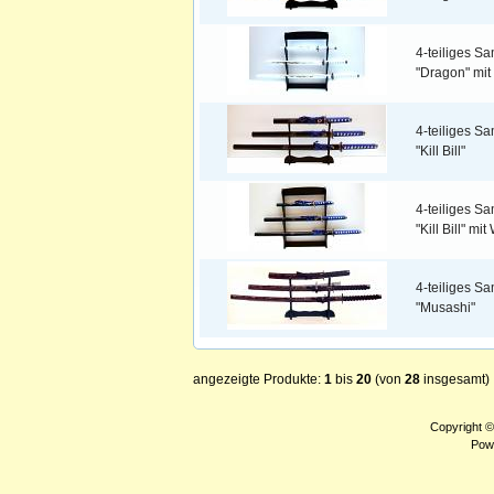
4-teiliges S
"Dragon" mi
4-teiliges S
"Kill Bill"
4-teiliges S
"Kill Bill" m
4-teiliges S
"Musashi"
angezeigte Produkte:
1
bis
20
(von
28
insgesamt)
Copyright 
Pow