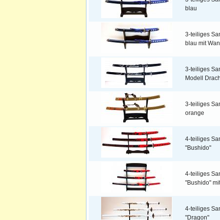
blau
3-teiliges S
blau mit Wan
3-teiliges S
Modell Drac
3-teiliges S
orange
4-teiliges S
"Bushido"
4-teiliges S
"Bushido" mi
4-teiliges S
"Dragon"