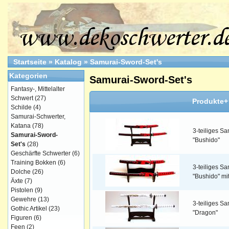
Startseite
»
Katalog
»
Samurai-Sword-Set's
Kategorien
Samurai-Sword-Set's
Fantasy-, Mittelalter
Schwert
(27)
Produkte+
Schilde
(4)
Samurai-Schwerter,
Katana
(78)
3-teiliges S
Samurai-Sword-
"Bushido"
Set's
(28)
Geschärfte Schwerter
(6)
Training Bokken
(6)
3-teiliges S
Dolche
(26)
"Bushido" mi
Äxte
(7)
Pistolen
(9)
Gewehre
(13)
3-teiliges S
Gothic Artikel
(23)
"Dragon"
Figuren
(6)
Feen
(2)