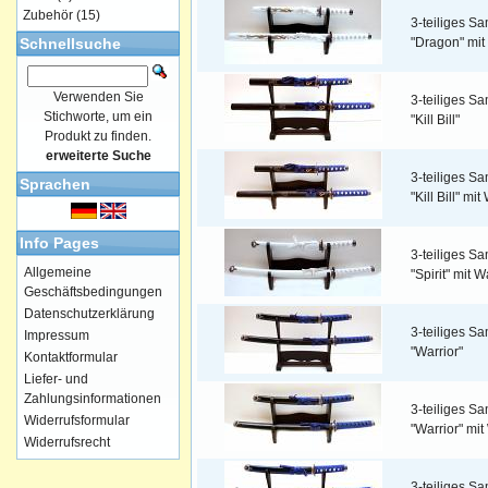
Zubehör
(15)
3-teiliges S
Schnellsuche
"Dragon" mi
Verwenden Sie
3-teiliges S
Stichworte, um ein
"Kill Bill"
Produkt zu finden.
erweiterte Suche
3-teiliges S
Sprachen
"Kill Bill" m
Info Pages
3-teiliges S
Allgemeine
"Spirit" mit 
Geschäftsbedingungen
Datenschutzerklärung
3-teiliges S
Impressum
"Warrior"
Kontaktformular
Liefer- und
Zahlungsinformationen
3-teiliges S
Widerrufsformular
"Warrior" mi
Widerrufsrecht
3-teiliges S