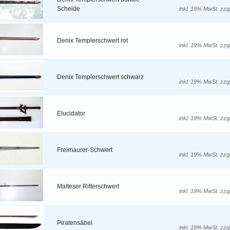
Scheide
inkl. 19% MwSt. zzg
Denix Templerschwert rot
inkl. 19% MwSt. zzg
Denix Templerschwert schwarz
inkl. 19% MwSt. zzg
Elucidator
inkl. 19% MwSt. zzg
Freimaurer-Schwert
inkl. 19% MwSt. zzg
Malteser Ritterschwert
inkl. 19% MwSt. zzg
Piratensäbel
inkl. 19% MwSt. zzg