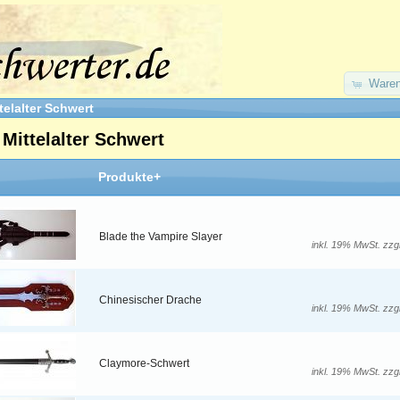
Waren
telalter Schwert
 Mittelalter Schwert
Produkte+
Blade the Vampire Slayer
inkl. 19% MwSt. zzg
Chinesischer Drache
inkl. 19% MwSt. zzg
Claymore-Schwert
inkl. 19% MwSt. zzg