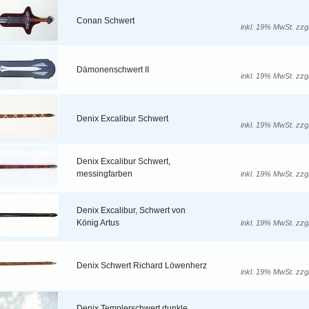
Conan Schwert
inkl. 19% MwSt. zzg
Dämonenschwert II
inkl. 19% MwSt. zzg
Denix Excalibur Schwert
inkl. 19% MwSt. zzg
Denix Excalibur Schwert,
messingfarben
inkl. 19% MwSt. zzg
Denix Excalibur, Schwert von
König Artus
inkl. 19% MwSt. zzg
Denix Schwert Richard Löwenherz
inkl. 19% MwSt. zzg
Denix Templerschwert dunkle