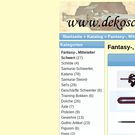
Startseite
»
Katalog
»
Fantasy-, Mit
Kategorien
Fantasy-,
Fantasy-, Mittelalter
Schwert
(27)
Schilde
(4)
Samurai-Schwerter,
Katana
(78)
Samurai-Sword-
Set's
(28)
Geschärfte Schwerter
(6)
Training Bokken
(6)
Dolche
(26)
Äxte
(7)
Pistolen
(9)
Gewehre
(13)
Gothic Artikel
(23)
Figuren
(6)
Feen
(2)