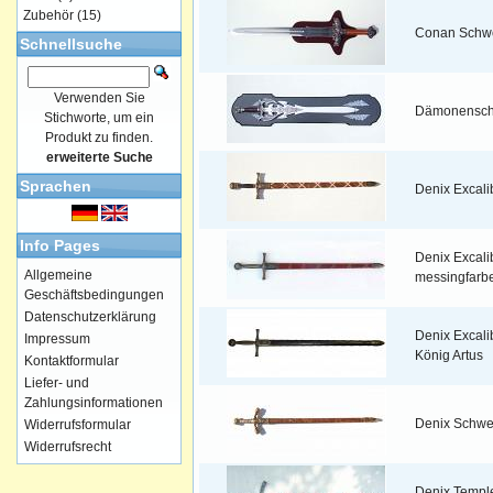
Zubehör
(15)
Conan Schw
Schnellsuche
Verwenden Sie
Dämonenschw
Stichworte, um ein
Produkt zu finden.
erweiterte Suche
Sprachen
Denix Excali
Info Pages
Denix Excali
Allgemeine
messingfarb
Geschäftsbedingungen
Datenschutzerklärung
Denix Excali
Impressum
König Artus
Kontaktformular
Liefer- und
Zahlungsinformationen
Denix Schwe
Widerrufsformular
Widerrufsrecht
Denix Templ