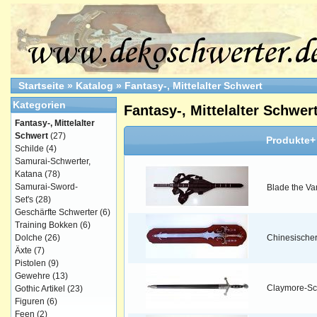
Startseite
»
Katalog
»
Fantasy-, Mittelalter Schwert
Kategorien
Fantasy-, Mittelalter Schwer
Fantasy-, Mittelalter
Schwert
(27)
Produkte+
Schilde
(4)
Samurai-Schwerter,
Katana
(78)
Samurai-Sword-
Blade the Va
Set's
(28)
Geschärfte Schwerter
(6)
Training Bokken
(6)
Dolche
(26)
Chinesische
Äxte
(7)
Pistolen
(9)
Gewehre
(13)
Claymore-Sc
Gothic Artikel
(23)
Figuren
(6)
Feen
(2)