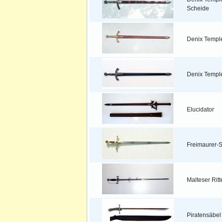
Scheide
Denix Temple
Denix Templ
Elucidator
Freimaurer-
Malteser Rit
Piratensäbel