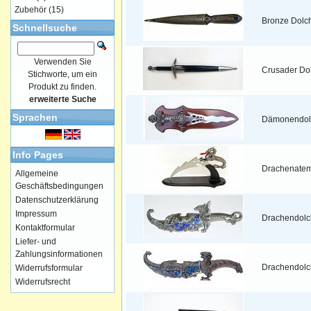
Zubehör
(15)
Bronze Dolc
Schnellsuche
Verwenden Sie
Crusader Do
Stichworte, um ein
Produkt zu finden.
erweiterte Suche
Sprachen
Dämonendol
Info Pages
Drachenate
Allgemeine
Geschäftsbedingungen
Datenschutzerklärung
Impressum
Drachendolc
Kontaktformular
Liefer- und
Zahlungsinformationen
Drachendolch
Widerrufsformular
Widerrufsrecht