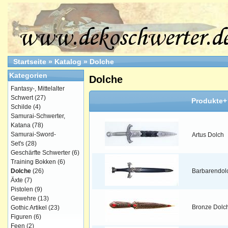
Startseite
»
Katalog
»
Dolche
Kategorien
Dolche
Fantasy-, Mittelalter
Schwert
(27)
Produkte+
Schilde
(4)
Samurai-Schwerter,
Katana
(78)
Samurai-Sword-
Artus Dolch
Set's
(28)
Geschärfte Schwerter
(6)
Training Bokken
(6)
Dolche
(26)
Barbarendol
Äxte
(7)
Pistolen
(9)
Gewehre
(13)
Bronze Dolc
Gothic Artikel
(23)
Figuren
(6)
Feen
(2)