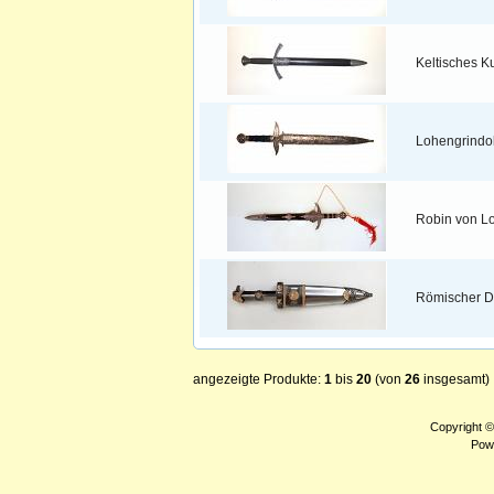
Keltisches K
Lohengrindo
Robin von Lo
Römischer D
angezeigte Produkte:
1
bis
20
(von
26
insgesamt)
Copyright 
Pow