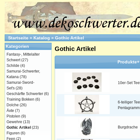
Startseite
»
Katalog
»
Gothic Artikel
Kategorien
Gothic Artikel
Fantasy-, Mittelalter
Schwert
(27)
Produkte+
Schilde
(4)
Samurai-Schwerter,
Katana
(78)
Samurai-Sword-
10er-Set Tee
Set's
(28)
Geschärfte Schwerter
(6)
Training Bokken
(6)
6-teiliger Tee
Dolche
(26)
Pentagramm
Äxte
(7)
Pistolen
(9)
Gewehre
(13)
Burgdrache
Gothic Artikel
(23)
Figuren
(6)
Feen
(2)