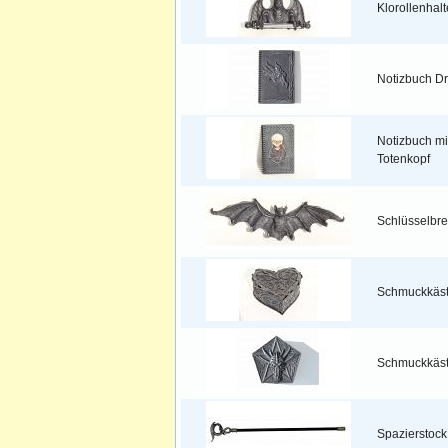
Klorollenhal
Notizbuch D
Notizbuch m
Totenkopf
Schlüsselbre
Schmuckkäst
Schmuckkäs
Spazierstock