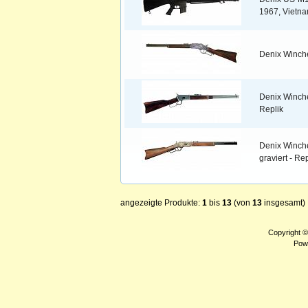
1967, Vietna
Denix Winche
Denix Winche
Replik
Denix Winche
graviert - Rep
angezeigte Produkte:
1
bis
13
(von
13
insgesamt)
Copyright 
Pow