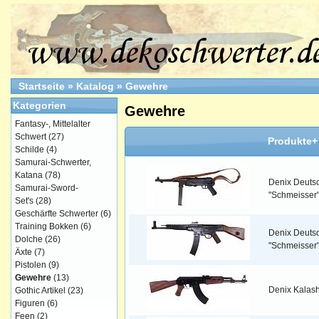
Startseite
»
Katalog
»
Gewehre
Kategorien
Gewehre
Fantasy-, Mittelalter
Schwert
(27)
Produkte+
Schilde
(4)
Samurai-Schwerter,
Katana
(78)
Denix Deuts
Samurai-Sword-
"Schmeisser" 
Set's
(28)
Geschärfte Schwerter
(6)
Training Bokken
(6)
Denix Deuts
Dolche
(26)
"Schmeisser"
Äxte
(7)
Pistolen
(9)
Gewehre
(13)
Denix Kalash
Gothic Artikel
(23)
Figuren
(6)
Feen
(2)