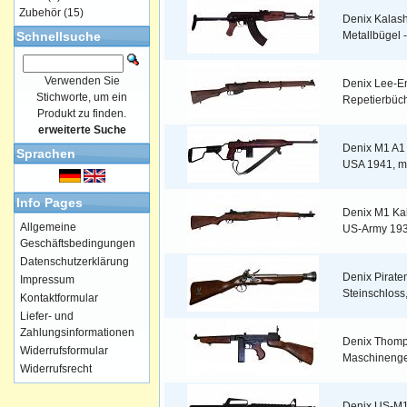
Zubehör
(15)
Denix Kalash
Schnellsuche
Metallbügel -
Verwenden Sie
Denix Lee-E
Stichworte, um ein
Repetierbüch
Produkt zu finden.
erweiterte Suche
Denix M1 A1 
Sprachen
USA 1941, mi
Info Pages
Denix M1 Ka
Allgemeine
US-Army 193
Geschäftsbedingungen
Datenschutzerklärung
Denix Pirate
Impressum
Steinschloss,
Kontaktformular
Liefer- und
Zahlungsinformationen
Denix Thomp
Widerrufsformular
Maschinenge
Widerrufsrecht
Denix US-M1