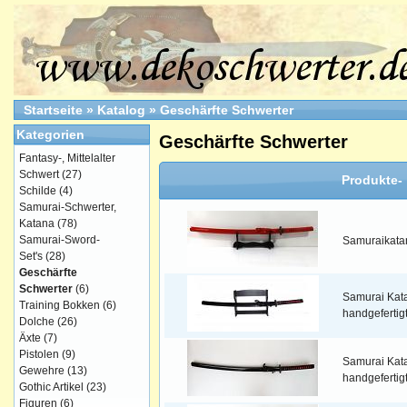
Startseite
»
Katalog
»
Geschärfte Schwerter
Kategorien
Geschärfte Schwerter
Fantasy-, Mittelalter
Schwert
(27)
Produkte-
Schilde
(4)
Samurai-Schwerter,
Katana
(78)
Samurai-Sword-
Samuraikatan
Set's
(28)
Geschärfte
Schwerter
(6)
Samurai Kat
Training Bokken
(6)
handgefertig
Dolche
(26)
Äxte
(7)
Pistolen
(9)
Samurai Kat
Gewehre
(13)
handgefertig
Gothic Artikel
(23)
Figuren
(6)