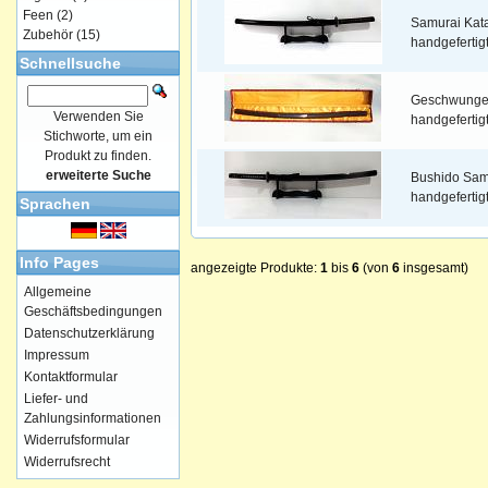
Feen
(2)
Samurai Kat
Zubehör
(15)
handgefertig
Schnellsuche
Geschwunge
Verwenden Sie
handgefertig
Stichworte, um ein
Produkt zu finden.
erweiterte Suche
Bushido Sam
handgefertig
Sprachen
Info Pages
angezeigte Produkte:
1
bis
6
(von
6
insgesamt)
Allgemeine
Geschäftsbedingungen
Datenschutzerklärung
Impressum
Kontaktformular
Liefer- und
Zahlungsinformationen
Widerrufsformular
Widerrufsrecht