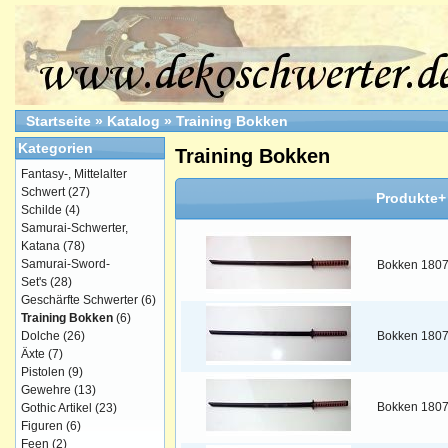
Startseite
»
Katalog
»
Training Bokken
Kategorien
Training Bokken
Fantasy-, Mittelalter
Schwert
(27)
Produkte+
Schilde
(4)
Samurai-Schwerter,
Katana
(78)
Samurai-Sword-
Bokken 180
Set's
(28)
Geschärfte Schwerter
(6)
Training Bokken
(6)
Dolche
(26)
Bokken 180
Äxte
(7)
Pistolen
(9)
Gewehre
(13)
Bokken 180
Gothic Artikel
(23)
Figuren
(6)
Feen
(2)