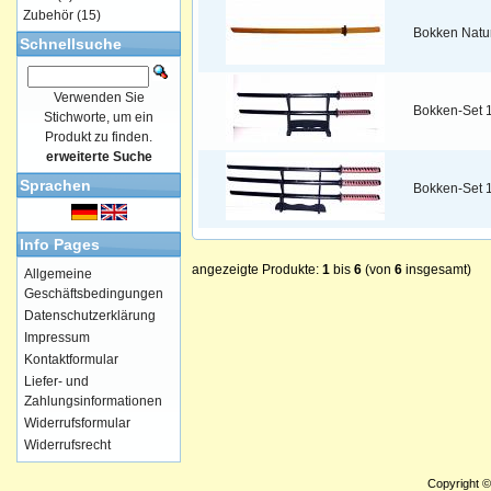
Zubehör
(15)
Bokken Natu
Schnellsuche
Verwenden Sie
Bokken-Set 
Stichworte, um ein
Produkt zu finden.
erweiterte Suche
Sprachen
Bokken-Set 
Info Pages
angezeigte Produkte:
1
bis
6
(von
6
insgesamt)
Allgemeine
Geschäftsbedingungen
Datenschutzerklärung
Impressum
Kontaktformular
Liefer- und
Zahlungsinformationen
Widerrufsformular
Widerrufsrecht
Copyright 