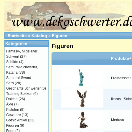
Startseite
»
Katalog
»
Figuren
Kategorien
Figuren
Fantasy-, Mittelalter
Schwert
(27)
Produkte+
Schilde
(4)
Samurai-Schwerter,
Katana
(78)
Samurai-Sword-
Freiheitsstat
Set's
(28)
Geschärfte Schwerter
(6)
Training Bokken
(6)
Dolche
(26)
Ikarus - Soh
Äxte
(7)
Pistolen
(9)
Gewehre
(13)
Medusa
Gothic Artikel
(23)
Figuren
(6)
Feen
(2)