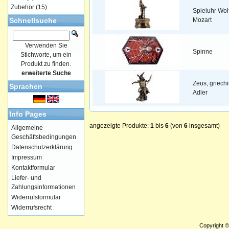
Zubehör
(15)
Spieluhr Wo
Schnellsuche
Mozart
Verwenden Sie
Spinne
Stichworte, um ein
Produkt zu finden.
erweiterte Suche
Zeus, griechi
Sprachen
Adler
Info Pages
angezeigte Produkte:
1
bis
6
(von
6
insgesamt)
Allgemeine
Geschäftsbedingungen
Datenschutzerklärung
Impressum
Kontaktformular
Liefer- und
Zahlungsinformationen
Widerrufsformular
Widerrufsrecht
Copyright 