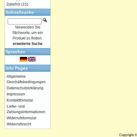
Zubehör
(15)
Schnellsuche
Verwenden Sie
Stichworte, um ein
Produkt zu finden.
erweiterte Suche
Sprachen
Info Pages
Allgemeine
Geschäftsbedingungen
Datenschutzerklärung
Impressum
Kontaktformular
Liefer- und
Zahlungsinformationen
Widerrufsformular
Widerrufsrecht
Copyright 