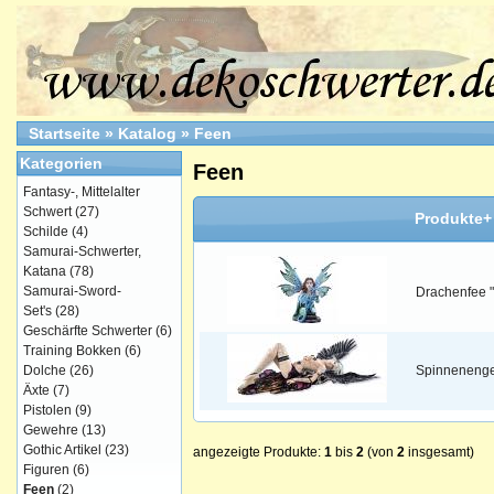
Startseite
»
Katalog
»
Feen
Kategorien
Feen
Fantasy-, Mittelalter
Schwert
(27)
Produkte+
Schilde
(4)
Samurai-Schwerter,
Katana
(78)
Samurai-Sword-
Drachenfee "
Set's
(28)
Geschärfte Schwerter
(6)
Training Bokken
(6)
Dolche
(26)
Spinnenenge
Äxte
(7)
Pistolen
(9)
Gewehre
(13)
Gothic Artikel
(23)
angezeigte Produkte:
1
bis
2
(von
2
insgesamt)
Figuren
(6)
Feen
(2)