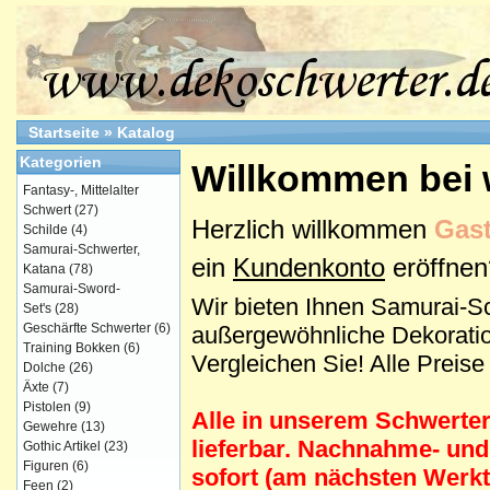
Startseite
»
Katalog
Kategorien
Willkommen bei
Fantasy-, Mittelalter
Schwert
(27)
Herzlich willkommen
Gast
Schilde
(4)
Samurai-Schwerter,
ein
Kundenkonto
eröffnen
Katana
(78)
Samurai-Sword-
Wir bieten Ihnen Samurai-S
Set's
(28)
Geschärfte Schwerter
(6)
außergewöhnliche Dekoration
Training Bokken
(6)
Vergleichen Sie! Alle Preise
Dolche
(26)
Äxte
(7)
Pistolen
(9)
Alle in unserem Schwerter
Gewehre
(13)
lieferbar. Nachnahme- und
Gothic Artikel
(23)
Figuren
(6)
sofort (am nächsten Werkt
Feen
(2)