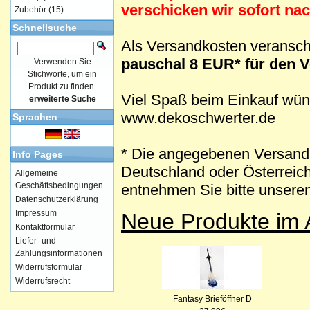
verschicken wir sofort na
Zubehör
(15)
Schnellsuche
Als Versandkosten veransch
pauschal 8 EUR* für den 
Verwenden Sie
Stichworte, um ein
Produkt zu finden.
Viel Spaß beim Einkauf wün
erweiterte Suche
www.dekoschwerter.de
Sprachen
* Die angegebenen Versandk
Info Pages
Deutschland oder Österreich
Allgemeine
Geschäftsbedingungen
entnehmen Sie bitte unseren
Datenschutzerklärung
Impressum
Neue Produkte im 
Kontaktformular
Liefer- und
Zahlungsinformationen
Widerrufsformular
Widerrufsrecht
Fantasy Brieföffner D