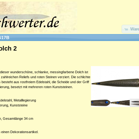
Ware
G17B
olch 2
 dieser wunderschöne, schlanke, messingfarbene Dolch ist
zahlreichen Reliefs und roten Steinen verziert. Die schlichte
 besteht aus rostfreiem Edelstahl, die Scheide und der Griff
gierung, besetzt mit mehreren roten Kunststeinen.
delstahl, Metalllegierung
ierung, Kunststeine
m, Gesamtlänge 34 cm
 einen Dekorationsartikel.