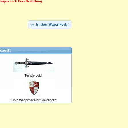
rktagen nach Ihrer Bestellung
In den Warenkorb
kauft:
Templerdolch
Deko Wappenschild "Löwenherz"