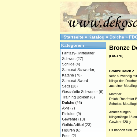
Startseite
»
Katalog
»
Dolche
»
FD
Kategorien
Bronze D
Fantasy-, Mittelalter
[FDG17B]
Schwert
(27)
Schilde
(4)
Samurai-Schwerter,
Bronze Dolch 2
-
Katana
(78)
sehr aufwendig mit 
Samurai-Sword-
Klinge des Dolches
aus einer Metallle
Set's
(28)
Geschärfte Schwerter
(6)
Material:
Training Bokken
(6)
Dolch: Rostfreier E
Dolche
(26)
Scheide: Metallleg
Äxte
(7)
Abmessungen:
Pistolen
(9)
Klingenlänge 18 c
Gewehre
(13)
Gewicht 420 g
Gothic Artikel
(23)
Figuren
(6)
Es handelt sich um
Feen
(2)