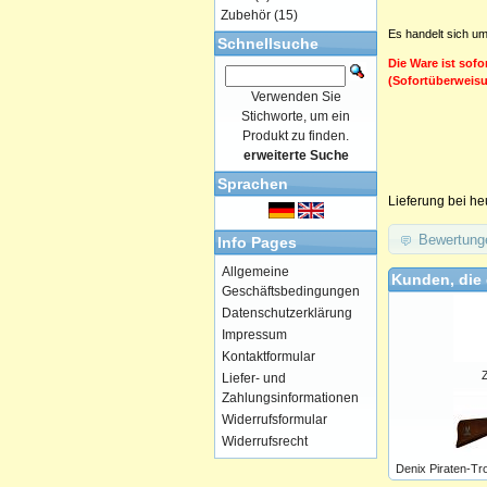
Zubehör
(15)
Es handelt sich um
Schnellsuche
Die Ware ist sofo
(Sofortüberweis
Verwenden Sie
Stichworte, um ein
Produkt zu finden.
erweiterte Suche
Sprachen
Lieferung bei he
Bewertung
Info Pages
Allgemeine
Kunden, die 
Geschäftsbedingungen
Datenschutzerklärung
Impressum
Kontaktformular
Liefer- und
Zahlungsinformationen
Widerrufsformular
Widerrufsrecht
Denix Piraten-Tro