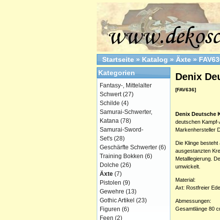
Startseite
»
Katalog
»
Äxte
»
FAV63
Kategorien
Denix De
Fantasy-, Mittelalter
[FAV636]
Schwert
(27)
Schilde
(4)
Samurai-Schwerter,
Denix Deutsche 
Katana
(78)
deutschen Kampf-
Samurai-Sword-
Markenhersteller D
Set's
(28)
Die Klinge besteht 
Geschärfte Schwerter
(6)
ausgestanzten Kreu
Training Bokken
(6)
Metalllegierung. D
Dolche
(26)
umwickelt.
Äxte
(7)
Material:
Pistolen
(9)
Axt: Rostfreier Ede
Gewehre
(13)
Gothic Artikel
(23)
Abmessungen:
Figuren
(6)
Gesamtlänge 80 
Feen
(2)