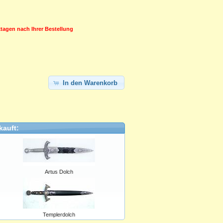
rktagen nach Ihrer Bestellung
In den Warenkorb
kauft:
Artus Dolch
Templerdolch