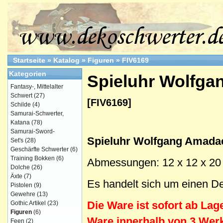
Startseite
»
Katalog
»
Figuren
»
FIV6169
Kategorien
Spieluhr Wolfga
Fantasy-, Mittelalter
Schwert
(27)
[FIV6169]
Schilde
(4)
Samurai-Schwerter,
Katana
(78)
Samurai-Sword-
Spieluhr Wolfgang Amada
Set's
(28)
Geschärfte Schwerter
(6)
Training Bokken
(6)
Abmessungen: 12 x 12 x 20
Dolche
(26)
Äxte
(7)
Es handelt sich um einen Dek
Pistolen
(9)
Gewehre
(13)
Die Ware ist sofort ab Lager
Gothic Artikel
(23)
Figuren
(6)
Ware innerhalb von 3 Werk
Feen
(2)