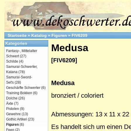
Startseite
»
Katalog
»
Figuren
»
FIV6209
Kategorien
Medusa
Fantasy-, Mittelalter
Schwert
(27)
[FIV6209]
Schilde
(4)
Samurai-Schwerter,
Katana
(78)
Samurai-Sword-
Medusa
Set's
(28)
Geschärfte Schwerter
(6)
Training Bokken
(6)
bronziert / coloriert
Dolche
(26)
Äxte
(7)
Pistolen
(9)
Abmessungen: 13 x 11 x 22
Gewehre
(13)
Gothic Artikel
(23)
Figuren
(6)
Es handelt sich um einen Dek
Feen
(2)