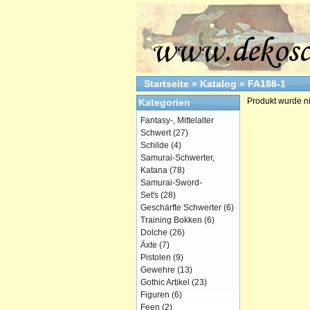
Startseite
»
Katalog
»
FA188-1
Produkt wurde n
Kategorien
Fantasy-, Mittelalter
Schwert
(27)
Schilde
(4)
Samurai-Schwerter,
Katana
(78)
Samurai-Sword-
Set's
(28)
Geschärfte Schwerter
(6)
Training Bokken
(6)
Dolche
(26)
Äxte
(7)
Pistolen
(9)
Gewehre
(13)
Gothic Artikel
(23)
Figuren
(6)
Feen
(2)