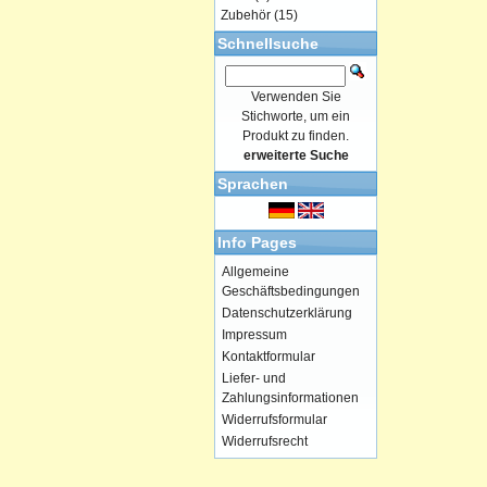
Zubehör
(15)
Schnellsuche
Verwenden Sie
Stichworte, um ein
Produkt zu finden.
erweiterte Suche
Sprachen
Info Pages
Allgemeine
Geschäftsbedingungen
Datenschutzerklärung
Impressum
Kontaktformular
Liefer- und
Zahlungsinformationen
Widerrufsformular
Widerrufsrecht