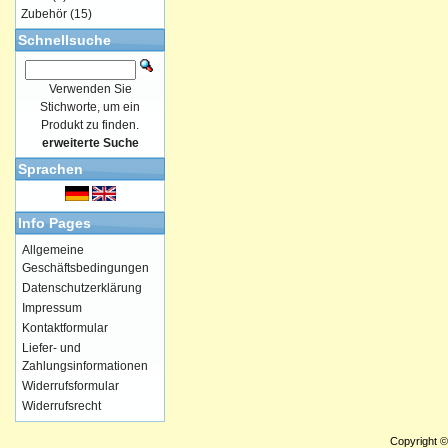
Zubehör
(15)
Schnellsuche
Verwenden Sie
Stichworte, um ein
Produkt zu finden.
erweiterte Suche
Sprachen
Info Pages
Allgemeine
Geschäftsbedingungen
Datenschutzerklärung
Impressum
Kontaktformular
Liefer- und
Zahlungsinformationen
Widerrufsformular
Widerrufsrecht
Copyright 