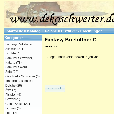
Startseite
»
Katalog
»
Dolche
»
FBY9030C
»
Meinungen
Kategorien
Fantasy Brieföffner C
Fantasy-, Mittelalter
[FBY9030C]
Schwert
(27)
Schilde
(4)
Es liegen noch keine Bewertungen vor.
Samurai-Schwerter,
Katana
(78)
Samurai-Sword-
Set's
(28)
Geschärfte Schwerter
(6)
Training Bokken
(6)
Dolche
(26)
Zurück
Äxte
(7)
Pistolen
(9)
Gewehre
(13)
Gothic Artikel
(23)
Figuren
(6)
Feen
(2)