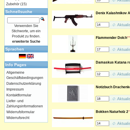
Aktuali
Zubehör
(15)
Schnellsuche
Denix Kalashnikov Ak
Aktuali
Verwenden Sie
Stichworte, um ein
Produkt zu finden.
Flammender Dolch
**
erweiterte Suche
Sprachen
Aktuali
Damaskus Katana rot
Info Pages
Allgemeine
Aktuali
Geschäftsbedingungen
Datenschutzerklärung
Notizbuch Drachenk
Impressum
Kontaktformular
Aktuali
Liefer- und
Zahlungsinformationen
Bokken Naturholz 2
*
Widerrufsformular
Widerrufsrecht
Aktuali