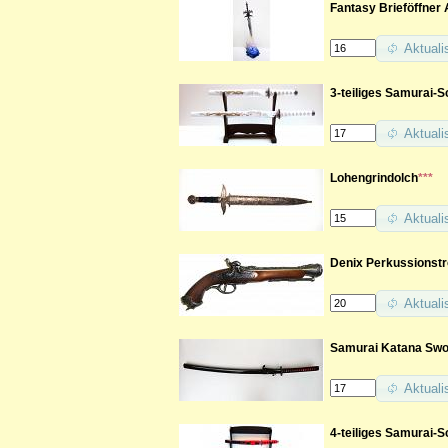
Fantasy Brieföffner 
Aktuali
3-teiliges Samurai-
Aktuali
Lohengrindolch
***
Aktuali
Denix Perkussionstr
Aktuali
Samurai Katana Swor
Aktuali
4-teiliges Samurai-