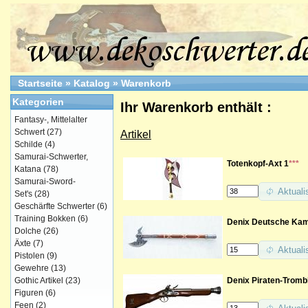
Startseite
»
Katalog
»
Warenkorb
Kategorien
Ihr Warenkorb enthält :
Fantasy-, Mittelalter
Schwert
(27)
Artikel
Schilde
(4)
Samurai-Schwerter,
Totenkopf-Axt 1
***
Katana
(78)
Samurai-Sword-
Aktuali
Set's
(28)
Geschärfte Schwerter
(6)
Training Bokken
(6)
Denix Deutsche Kam
Dolche
(26)
Äxte
(7)
Aktuali
Pistolen
(9)
Gewehre
(13)
Denix Piraten-Trombl
Gothic Artikel
(23)
Figuren
(6)
Feen
(2)