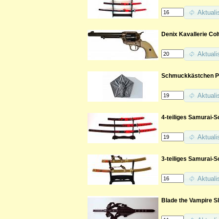
Aktuali
Denix Kavallerie Colt
Aktuali
Schmuckkästchen 
Aktuali
4-teiliges Samurai-
Aktuali
3-teiliges Samurai-S
Aktuali
Blade the Vampire S