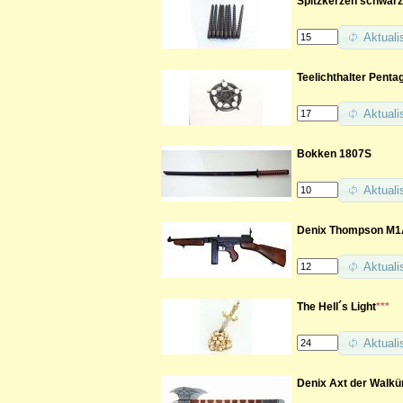
Spitzkerzen schwarz
Aktuali
Teelichthalter Pent
Aktuali
Bokken 1807S
Aktuali
Denix Thompson M1A
Aktuali
The Hell´s Light
***
Aktuali
Denix Axt der Walkü