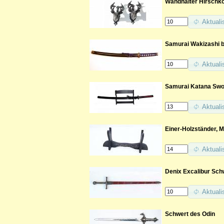
Wandhalter Hirschk
Aktuali
Samurai Wakizashi b
Aktuali
Samurai Katana Swor
Aktuali
Einer-Holzständer, 
Aktuali
Denix Excalibur Sch
Aktuali
Schwert des Odin