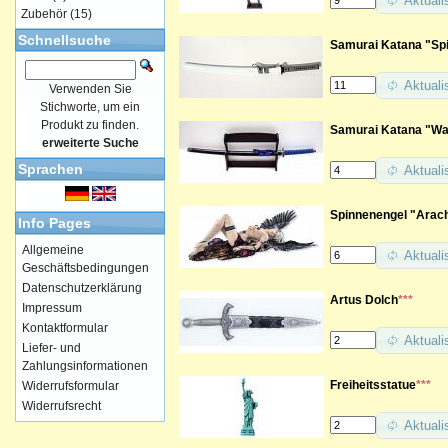
Aktuali
Zubehör
(15)
Schnellsuche
Samurai Katana "Spir
Aktuali
Verwenden Sie
Stichworte, um ein
Produkt zu finden.
Samurai Katana "War
erweiterte Suche
Sprachen
Aktuali
Spinnenengel "Arac
Info Pages
Allgemeine
Aktuali
Geschäftsbedingungen
Datenschutzerklärung
Artus Dolch
***
Impressum
Kontaktformular
Aktuali
Liefer- und
Zahlungsinformationen
Freiheitsstatue
***
Widerrufsformular
Widerrufsrecht
Aktuali