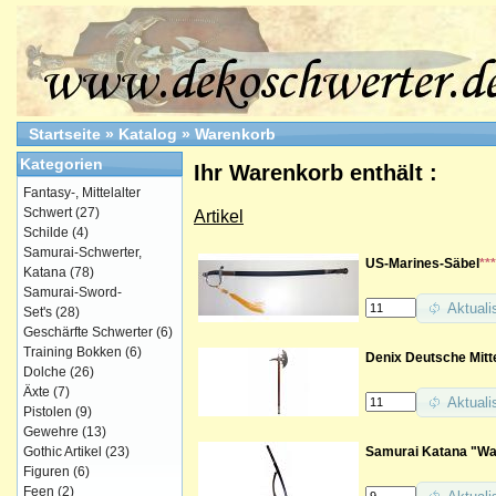
Startseite
»
Katalog
»
Warenkorb
Kategorien
Ihr Warenkorb enthält :
Fantasy-, Mittelalter
Schwert
(27)
Artikel
Schilde
(4)
Samurai-Schwerter,
US-Marines-Säbel
***
Katana
(78)
Samurai-Sword-
Aktuali
Set's
(28)
Geschärfte Schwerter
(6)
Training Bokken
(6)
Denix Deutsche Mitte
Dolche
(26)
Äxte
(7)
Aktuali
Pistolen
(9)
Gewehre
(13)
Samurai Katana "War
Gothic Artikel
(23)
Figuren
(6)
Feen
(2)