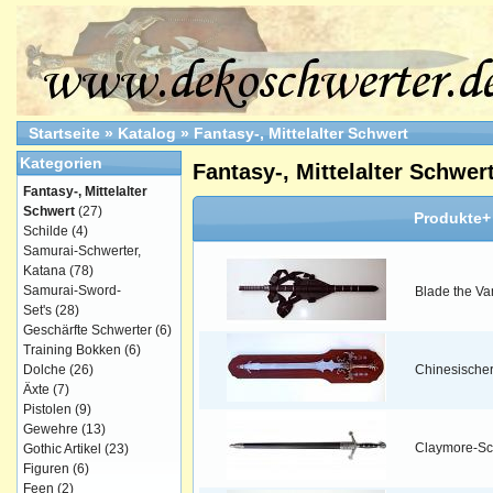
Startseite
»
Katalog
»
Fantasy-, Mittelalter Schwert
Kategorien
Fantasy-, Mittelalter Schwer
Fantasy-, Mittelalter
Schwert
(27)
Produkte+
Schilde
(4)
Samurai-Schwerter,
Katana
(78)
Samurai-Sword-
Blade the Va
Set's
(28)
Geschärfte Schwerter
(6)
Training Bokken
(6)
Dolche
(26)
Chinesische
Äxte
(7)
Pistolen
(9)
Gewehre
(13)
Claymore-Sc
Gothic Artikel
(23)
Figuren
(6)
Feen
(2)