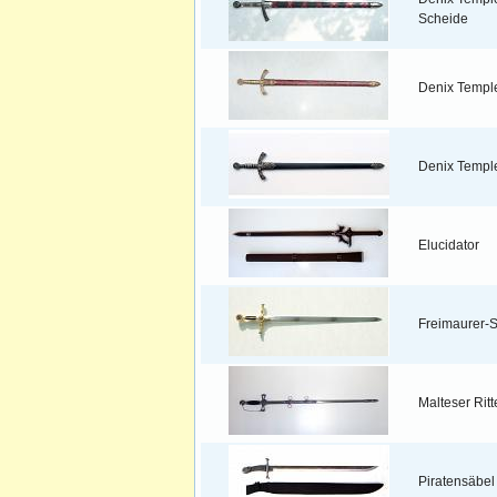
Scheide
Denix Temple
Denix Templ
Elucidator
Freimaurer-
Malteser Rit
Piratensäbel