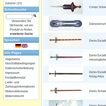
Zubehör
(15)
Conan Schw
Schnellsuche
Verwenden Sie
Dämonenschw
Stichworte, um ein
Produkt zu finden.
erweiterte Suche
Sprachen
Denix Excali
Info Pages
Denix Excali
Allgemeine
messingfarb
Geschäftsbedingungen
Datenschutzerklärung
Denix Excali
Impressum
König Artus
Kontaktformular
Liefer- und
Zahlungsinformationen
Denix Schwe
Widerrufsformular
Widerrufsrecht
Denix Templ