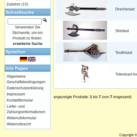
Zubehör
(15)
Drachenaxt
Schnellsuche
Verwenden Sie
Streitaxt
Stichworte, um ein
Produkt zu finden.
erweiterte Suche
Sprachen
Teufelsaxt
Info Pages
Totenkopf-Ax
Allgemeine
Geschäftsbedingungen
Datenschutzerklärung
Impressum
angezeigte Produkte:
1
bis
7
(von
7
insgesamt)
Kontaktformular
Liefer- und
Zahlungsinformationen
Widerrufsformular
Widerrufsrecht
Copyright 