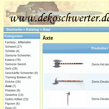
Startseite
»
Katalog
»
Äxte
Kategorien
Äxte
Fantasy-, Mittelalter
Schwert
(27)
Produkte+
Schilde
(4)
Samurai-Schwerter,
Katana
(78)
Samurai-Sword-
Denix Axt de
Set's
(28)
Geschärfte Schwerter
(6)
Training Bokken
(6)
Dolche
(26)
Denix Deuts
Äxte
(7)
Pistolen
(9)
Gewehre
(13)
Denix Deutsc
Gothic Artikel
(23)
Figuren
(6)
Feen
(2)