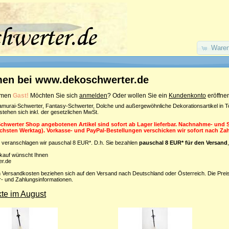
Waren
en bei www.dekoschwerter.de
ommen
Gast!
Möchten Sie sich
anmelden
? Oder wollen Sie ein
Kundenkonto
eröffne
amurai-Schwerter, Fantasy-Schwerter, Dolche und außergewöhnliche Dekorationsartikel in To
rstehen sich inkl. der gesetzlichen MwSt.
Schwerter Shop angebotenen Artikel sind sofort ab Lager lieferbar. Nachnahme- und
ächsten Werktag). Vorkasse- und PayPal-Bestellungen verschicken wir sofort nach Z
 veranschlagen wir pauschal 8 EUR*. D.h. Sie bezahlen
pauschal 8 EUR* für den Versand
nkauf wünscht Ihnen
r.de
 Versandkosten beziehen sich auf den Versand nach Deutschland oder Österreich. Die Prei
er- und Zahlungsinformationen.
te im August