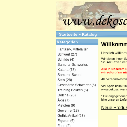
Startseite
»
Katalog
Kategorien
Willkomm
Fantasy-, Mittelalter
Herzlich willk
Schwert
(27)
Wir bieten Ihnen S
Schilde
(4)
Sie! Alle Preise ve
Samurai-Schwerter,
Alle in unserem 
Katana
(78)
wir sofort (am n
Samurai-Sword-
Als Versandkosten
Set's
(28)
Geschärfte Schwerter
(6)
Viel Spaß beim Ei
www.dekoschwerte
Training Bokken
(6)
Dolche
(26)
* Die angegebenen
bitte unseren Lief
Äxte
(7)
Pistolen
(9)
Neue Produk
Gewehre
(13)
Gothic Artikel
(23)
Figuren
(6)
Feen
(2)